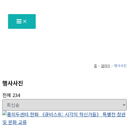
텐
츠
로
건
너
뛰
기
홈
갤러리
행사사진
행사사진
전체 234