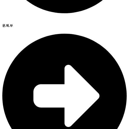
문.체.부