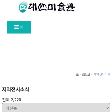
텐
츠
로
건
너
뛰
기
홈
게시판
지역전시소식
지역전시소식
전체 2,220