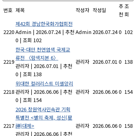
추
조
번호
제목
작성자
작성일
천
회
제42회 경남한국화가협회전
2220
Admin
|
2026.07.24
|
추천
Admin
2026.07.24
0
102
0
|
조회 102
한국·대만 천연염색 국제교
류전 〈람색지본 6〉
2219
관리자
2026.07.01
0
138
관리자
|
2026.07.01
|
추천
0
|
조회 138
위대한 컬러리스트 미셸앙리
2218
관리자
|
2026.06.06
|
추천
관리자
2026.06.06
0
154
0
|
조회 154
2026 창원역사민속관 기획
특별전 <별의 축제, 성신(星
2217
神)대제>
관리자
2026.06.06
0
158
관리자
|
2026.06.06
|
추천