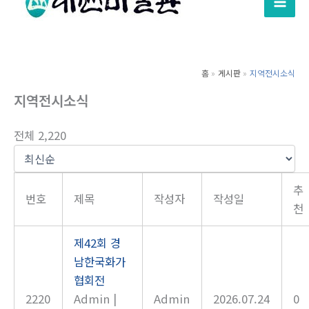
텐
츠
로
건
홈
게시판
지역전시소식
너
지역전시소식
뛰
기
전체 2,220
추
번호
제목
작성자
작성일
천
제42회 경
남한국화가
협회전
2220
Admin
|
Admin
2026.07.24
0