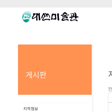
콘
텐
츠
로
건
너
뛰
기
게시판
전
지역정보