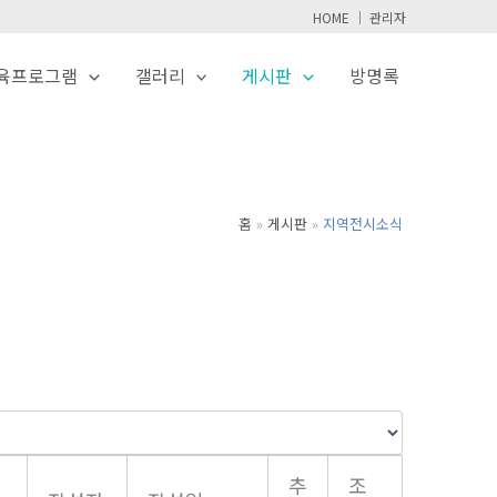
HOME
│
관리자
육프로그램
갤러리
게시판
방명록
홈
게시판
지역전시소식
추
조